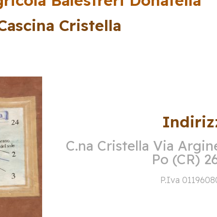
ricola Balestreri Donatella
Cascina Cristella
Indiriz
C.na Cristella Via Argin
Po (CR) 2
P.Iva 0119608