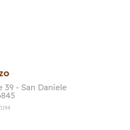
zo
e 39 - San Daniele
6845
0194